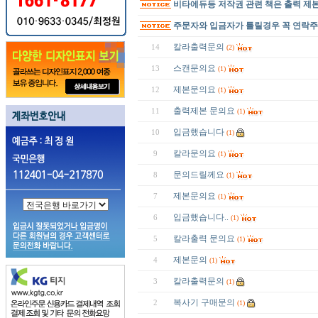
비타에듀등 저작권 관련 책은 출력 제
주문자와 입금자가 틀릴경우 꼭 연락
칼라출력문의
14
(2)
스캔문의요
13
(1)
제본문의요
12
(1)
출력제본 문의요
11
(1)
입금했습니다
10
(1)
칼라문의요
9
(1)
문의드릴께요
8
(1)
제본문의요
7
(1)
입금했습니다..
6
(1)
칼라출력 문의요
5
(1)
제본문의
4
(1)
칼라출력문의
3
(1)
복사기 구매문의
2
(1)