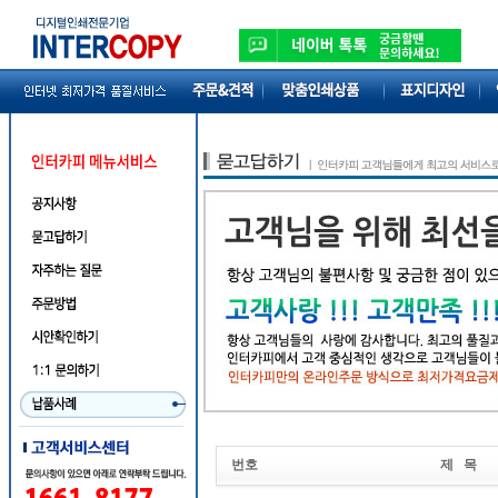
번호
제 목