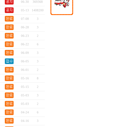
06-30
369368
05-13
1408200
07-08
3
06-28
3
06-23
2
06-22
6
06-09
3
06-05
3
06-01
2
05-16
8
05-15
2
05-03
3
05-03
2
04-24
6
04-16
3