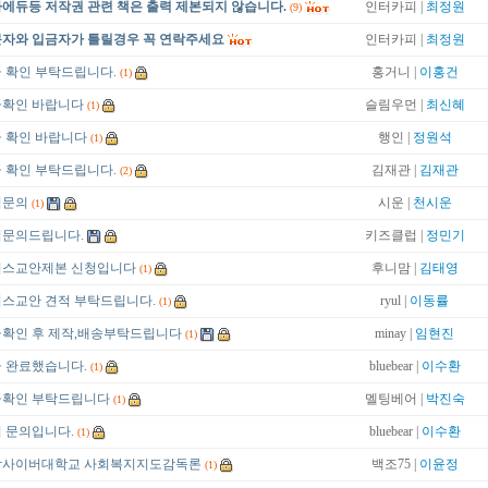
에듀등 저작권 관련 책은 출력 제본되지 않습니다.
인터카피 |
최정원
(9)
자와 입금자가 틀릴경우 꼭 연락주세요
인터카피 |
최정원
 확인 부탁드립니다.
홍거니 |
이홍건
(1)
확인 바랍니다
슬림우먼 |
최신혜
(1)
 확인 바랍니다
행인 |
정원석
(1)
 확인 부탁드립니다.
김재관 |
김재관
(2)
적문의
시운 |
천시운
(1)
문의드립니다.
키즈클럽 |
정민기
더스교안제본 신청입니다
후니맘 |
김태영
(1)
스교안 견적 부탁드립니다.
ryul |
이동률
(1)
확인 후 제작,배송부탁드립니다
minay |
임현진
(1)
 완료했습니다.
bluebear |
이수환
(1)
확인 부탁드립니다
멜팅베어 |
박진숙
(1)
 문의입니다.
bluebear |
이수환
(1)
남사이버대학교 사회복지지도감독론
백조75 |
이윤정
(1)