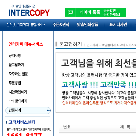
번호
제 목